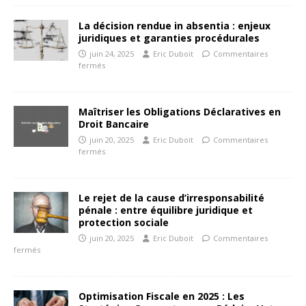
La décision rendue in absentia : enjeux
juridiques et garanties procédurales
juin 24, 2025
Eric Duboit
Commentaires
fermés
Maîtriser les Obligations Déclaratives en
Droit Bancaire
juin 20, 2025
Eric Duboit
Commentaires
fermés
Le rejet de la cause d’irresponsabilité
pénale : entre équilibre juridique et
protection sociale
juin 20, 2025
Eric Duboit
Commentaires
fermés
Optimisation Fiscale en 2025 : Les