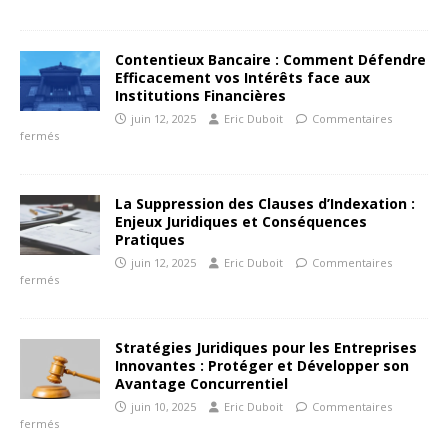
Contentieux Bancaire : Comment Défendre
Efficacement vos Intérêts face aux
Institutions Financières
juin 12, 2025
Eric Duboit
Commentaires
fermés
La Suppression des Clauses d’Indexation :
Enjeux Juridiques et Conséquences
Pratiques
juin 12, 2025
Eric Duboit
Commentaires
fermés
Stratégies Juridiques pour les Entreprises
Innovantes : Protéger et Développer son
Avantage Concurrentiel
juin 10, 2025
Eric Duboit
Commentaires
fermés