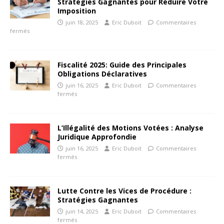
Stratégies Gagnantes pour Réduire Votre
Imposition
juin 18, 2025
Eric Duboit
Commentaires
fermés
Fiscalité 2025: Guide des Principales
Obligations Déclaratives
juin 16, 2025
Eric Duboit
Commentaires
fermés
L’Illégalité des Motions Votées : Analyse
Juridique Approfondie
juin 16, 2025
Eric Duboit
Commentaires
fermés
Lutte Contre les Vices de Procédure :
Stratégies Gagnantes
juin 14, 2025
Eric Duboit
Commentaires
fermés