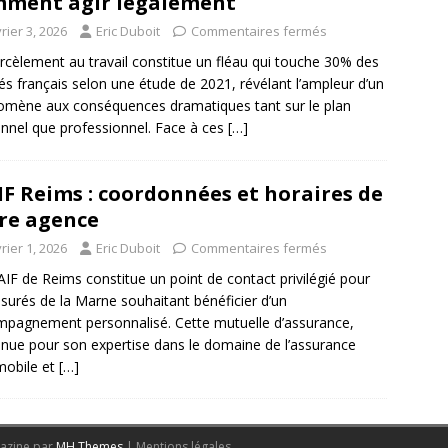
ment agir légalement
rier 3, 2026
Eric Duboit
Commentaires fermés
rcèlement au travail constitue un fléau qui touche 30% des
iés français selon une étude de 2021, révélant l’ampleur d’un
mène aux conséquences dramatiques tant sur le plan
nnel que professionnel. Face à ces
[…]
F Reims : coordonnées et horaires de
re agence
rier 1, 2026
Eric Duboit
Commentaires fermés
IF de Reims constitue un point de contact privilégié pour
ssurés de la Marne souhaitant bénéficier d’un
pagnement personnalisé. Cette mutuelle d’assurance,
nue pour son expertise dans le domaine de l’assurance
mobile et
[…]
azine par
MH Themes
|
Mentions légales