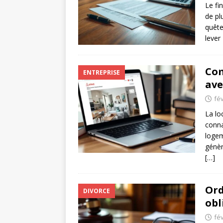
Le fi
de pl
quête
lever
Com
ENTREPRISE
ave
fév
La lo
conna
logem
génèr
[…]
Ord
DIVORCE
obl
fév