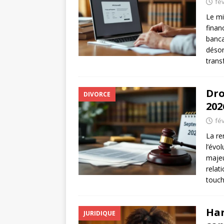
fév
Le mi
finan
banca
désor
trans
Dro
DIVORCE
202
fév
La re
l’évo
majeu
relat
touc
Har
JURIDIQUE