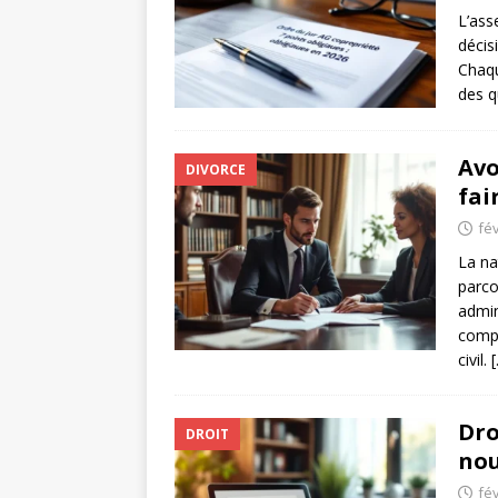
L’ass
décis
Chaqu
des q
Avo
DIVORCE
fai
fév
La na
parco
admin
compl
civil.
Dro
DROIT
nou
fév