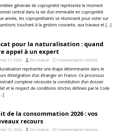
emblée générale de copropriété représente le moment
ionnel central dans la vie d’un immeuble en copropriété.
e année, les copropriétaires se réunissent pour voter sur
uestions touchant à la gestion courante, aux travaux et
[…]
cat pour la naturalisation : quand
re appel à un expert
rier 17, 2026
Eric Duboit
Commentaires fermés
turalisation représente une étape déterminante dans le
urs d’intégration d’un étranger en France. Ce processus
istratif complexe nécessite la constitution d’un dossier
et et le respect de conditions strictes définies par le Code
[…]
it de la consommation 2026 : vos
veaux recours
rier 15, 2026
Eric Duboit
Commentaires fermés