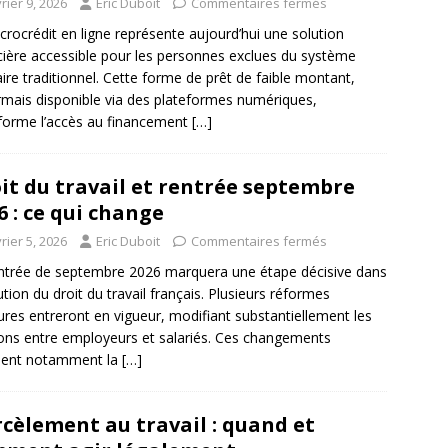
rier 9, 2026
Eric Duboit
Commentaires fermés
crocrédit en ligne représente aujourd’hui une solution
cière accessible pour les personnes exclues du système
ire traditionnel. Cette forme de prêt de faible montant,
mais disponible via des plateformes numériques,
forme l’accès au financement
[…]
it du travail et rentrée septembre
6 : ce qui change
rier 5, 2026
Eric Duboit
Commentaires fermés
ntrée de septembre 2026 marquera une étape décisive dans
lution du droit du travail français. Plusieurs réformes
res entreront en vigueur, modifiant substantiellement les
ions entre employeurs et salariés. Ces changements
hent notamment la
[…]
cèlement au travail : quand et