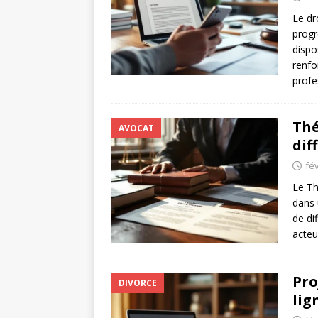
Le dr
progr
dispo
renfo
profe
Thé
AVOCAT
dif
fév
Le Th
dans 
de di
acteu
Pro
DIVORCE
lig