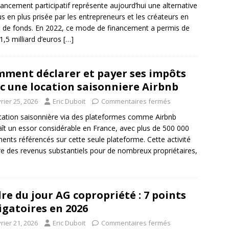
nancement participatif représente aujourd’hui une alternative
us en plus prisée par les entrepreneurs et les créateurs en
 de fonds. En 2022, ce mode de financement a permis de
 1,5 milliard d’euros
[…]
ment déclarer et payer ses impôts
c une location saisonniere Airbnb
rier 25, 2026
Eric Duboit
Commentaires fermés
cation saisonnière via des plateformes comme Airbnb
ît un essor considérable en France, avec plus de 500 000
ents référencés sur cette seule plateforme. Cette activité
e des revenus substantiels pour de nombreux propriétaires,
re du jour AG copropriété : 7 points
igatoires en 2026
rier 21, 2026
Eric Duboit
Commentaires fermés