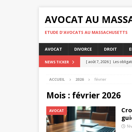
AVOCAT AU MASS
ETUDE D'AVOCATS AU MASSACHUSETTS
AVOCAT
DIVORCE
DROIT
E
[ août 7, 2026 ]
Les obligati
NEWS TICKER
[ août 4, 2026 ]
Les étapes 
ACCUEIL
2026
février
JURIDIQUE
[ août 3, 2026 ]
Question cl
Mois :
février 2026
[ juillet 31, 2026 ]
RGPD : qu
Cro
AVOCAT
confidentialité
ENTREPRI
gui
[ août 7, 2026 ]
Audience de
fév