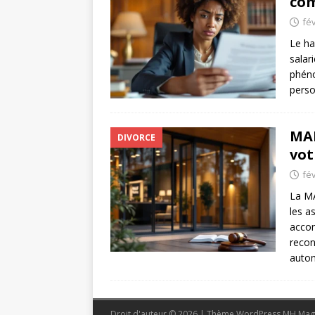
com
fév
Le ha
salar
phéno
perso
MAI
DIVORCE
vot
fév
La MA
les a
accom
recon
auto
Droit d'auteur © 2026 | Thème WordPress MH Mag