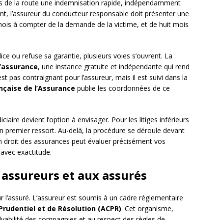
ts de la route une indemnisation rapide, indépendamment
nt, l’assureur du conducteur responsable doit présenter une
 mois à compter de la demande de la victime, et de huit mois
ice ou refuse sa garantie, plusieurs voies s’ouvrent. La
l’assurance
, une instance gratuite et indépendante qui rend
st pas contraignant pour l’assureur, mais il est suivi dans la
nçaise de l’Assurance
publie les coordonnées de ce
ciaire devient l’option à envisager. Pour les litiges inférieurs
e en premier ressort. Au-delà, la procédure se déroule devant
 en droit des assurances peut évaluer précisément vos
 avec exactitude.
 assureurs et aux assurés
 l’assuré. L’assureur est soumis à un cadre réglementaire
Prudentiel et de Résolution (ACPR)
. Cet organisme,
olvabilité des compagnies et au respect des règles de