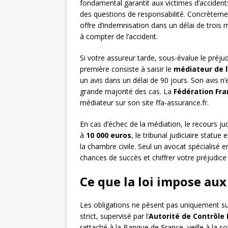
fondamental garantit aux victimes d’acciden
des questions de responsabilité. Concrèteme
offre d’indemnisation dans un délai de trois
à compter de l’accident.
Si votre assureur tarde, sous-évalue le préjud
première consiste à saisir le
médiateur de 
un avis dans un délai de 90 jours. Son avis n’e
grande majorité des cas. La
Fédération Fra
médiateur sur son site ffa-assurance.fr.
En cas d’échec de la médiation, le recours judi
à
10 000 euros
, le tribunal judiciaire statu
la chambre civile. Seul un avocat spécialisé
chances de succès et chiffrer votre préjudice
Ce que la loi impose aux
Les obligations ne pèsent pas uniquement sur
strict, supervisé par l’
Autorité de Contrôle 
rattaché à la Banque de France, veille à la s