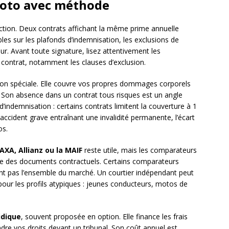
moto avec méthode
élection. Deux contrats affichant la même prime annuelle
les sur les plafonds d’indemnisation, les exclusions de
ur. Avant toute signature, lisez attentivement les
contrat, notamment les clauses d’exclusion.
ion spéciale. Elle couvre vos propres dommages corporels
 Son absence dans un contrat tous risques est un angle
’indemnisation : certains contrats limitent la couverture à 1
n accident grave entraînant une invalidité permanente, l’écart
os.
AXA, Allianz ou la MAIF
reste utile, mais les comparateurs
cte des documents contractuels. Certains comparateurs
ent pas l’ensemble du marché. Un courtier indépendant peut
pour les profils atypiques : jeunes conducteurs, motos de
idique
, souvent proposée en option. Elle finance les frais
dre vos droits devant un tribunal. Son coût annuel est