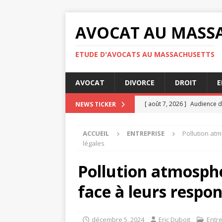
AVOCAT AU MASS
ETUDE D'AVOCATS AU MASSACHUSETTS
AVOCAT
DIVORCE
DROIT
E
[ août 7, 2026 ]
Audience de
NEWS TICKER
[ août 7, 2026 ]
Les obligati
ACCUEIL
ENTREPRISE
Pollution atm
[ août 4, 2026 ]
Les étapes 
légales
JURIDIQUE
Pollution atmosphé
[ août 3, 2026 ]
Question cl
face à leurs respon
[ août 7, 2026 ]
Comment se
décembre 5, 2024
Eric Duboit
Entr