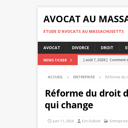
AVOCAT AU MASS
ETUDE D'AVOCATS AU MASSACHUSETTS
AVOCAT
DIVORCE
DROIT
E
[ août 7, 2026 ]
Comment se
NEWS TICKER
[ août 7, 2026 ]
Audience de
ACCUEIL
ENTREPRISE
Réforme du dr
[ août 7, 2026 ]
Les obligati
[ août 4, 2026 ]
Les étapes 
Réforme du droit de
JURIDIQUE
qui change
[ août 8, 2026 ]
Nullité d’u
juin 11, 2026
Eric Duboit
Entreprise