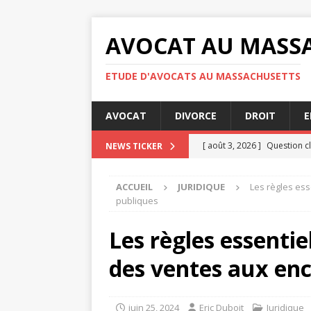
AVOCAT AU MASS
ETUDE D'AVOCATS AU MASSACHUSETTS
AVOCAT
DIVORCE
DROIT
E
[ août 3, 2026 ]
Question cl
NEWS TICKER
[ juillet 31, 2026 ]
RGPD : qu
ACCUEIL
JURIDIQUE
Les règles ess
confidentialité
ENTREPRI
publiques
[ juillet 30, 2026 ]
Audience 
Les règles essentie
[ juillet 30, 2026 ]
Indemnisa
des ventes aux en
[ août 4, 2026 ]
Les étapes 
JURIDIQUE
juin 25, 2024
Eric Duboit
Juridique