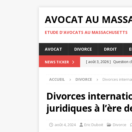
AVOCAT AU MASS
ETUDE D'AVOCATS AU MASSACHUSETTS
AVOCAT
DIVORCE
DROIT
E
[ août 3, 2026 ]
Question cl
NEWS TICKER
[ juillet 31, 2026 ]
RGPD : qu
ACCUEIL
DIVORCE
Divorces internat
confidentialité
ENTREPRI
[ juillet 30, 2026 ]
Audience 
Divorces internati
[ juillet 30, 2026 ]
Indemnisa
juridiques à l’ère 
[ août 4, 2026 ]
Les étapes 
JURIDIQUE
août 4, 2024
Eric Duboit
Divorce