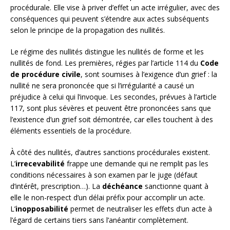
procédurale. Elle vise à priver d’effet un acte irrégulier, avec des
conséquences qui peuvent s’étendre aux actes subséquents
selon le principe de la propagation des nullités.
Le régime des nullités distingue les nullités de forme et les
nullités de fond. Les premières, régies par l’article 114 du
Code
de procédure civile
, sont soumises à l’exigence d’un grief : la
nullité ne sera prononcée que si l’irrégularité a causé un
préjudice à celui qui l’invoque. Les secondes, prévues à l’article
117, sont plus sévères et peuvent être prononcées sans que
l’existence d’un grief soit démontrée, car elles touchent à des
éléments essentiels de la procédure.
À côté des nullités, d’autres sanctions procédurales existent.
L’
irrecevabilité
frappe une demande qui ne remplit pas les
conditions nécessaires à son examen par le juge (défaut
d’intérêt, prescription…). La
déchéance
sanctionne quant à
elle le non-respect d’un délai préfix pour accomplir un acte.
L’
inopposabilité
permet de neutraliser les effets d’un acte à
l’égard de certains tiers sans l’anéantir complètement.