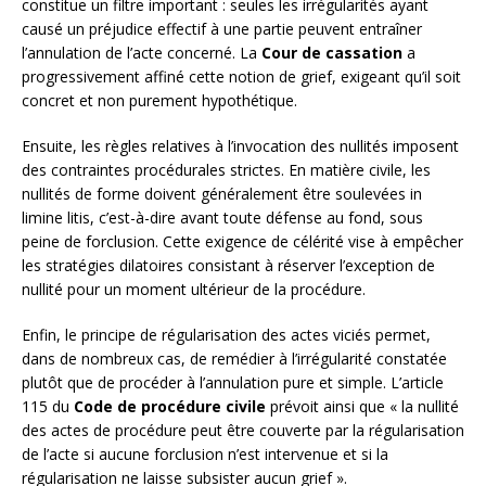
constitue un filtre important : seules les irrégularités ayant
causé un préjudice effectif à une partie peuvent entraîner
l’annulation de l’acte concerné. La
Cour de cassation
a
progressivement affiné cette notion de grief, exigeant qu’il soit
concret et non purement hypothétique.
Ensuite, les règles relatives à l’invocation des nullités imposent
des contraintes procédurales strictes. En matière civile, les
nullités de forme doivent généralement être soulevées in
limine litis, c’est-à-dire avant toute défense au fond, sous
peine de forclusion. Cette exigence de célérité vise à empêcher
les stratégies dilatoires consistant à réserver l’exception de
nullité pour un moment ultérieur de la procédure.
Enfin, le principe de régularisation des actes viciés permet,
dans de nombreux cas, de remédier à l’irrégularité constatée
plutôt que de procéder à l’annulation pure et simple. L’article
115 du
Code de procédure civile
prévoit ainsi que « la nullité
des actes de procédure peut être couverte par la régularisation
de l’acte si aucune forclusion n’est intervenue et si la
régularisation ne laisse subsister aucun grief ».