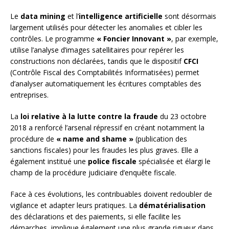
Le
data mining
et l’
intelligence artificielle
sont désormais
largement utilisés pour détecter les anomalies et cibler les
contrôles. Le programme
« Foncier Innovant »
, par exemple,
utilise l’analyse d’images satellitaires pour repérer les
constructions non déclarées, tandis que le dispositif
CFCI
(Contrôle Fiscal des Comptabilités Informatisées) permet
d’analyser automatiquement les écritures comptables des
entreprises.
La
loi relative à la lutte contre la fraude
du 23 octobre
2018 a renforcé l’arsenal répressif en créant notamment la
procédure de
« name and shame »
(publication des
sanctions fiscales) pour les fraudes les plus graves. Elle a
également institué une
police fiscale
spécialisée et élargi le
champ de la procédure judiciaire d’enquête fiscale.
Face à ces évolutions, les contribuables doivent redoubler de
vigilance et adapter leurs pratiques. La
dématérialisation
des déclarations et des paiements, si elle facilite les
démarches, implique également une plus grande rigueur dans