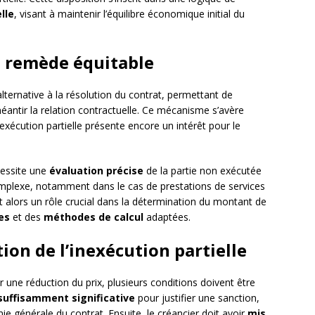
lle
, visant à maintenir l’équilibre économique initial du
un remède équitable
ernative à la résolution du contrat, permettant de
éantir la relation contractuelle. Ce mécanisme s’avère
l’exécution partielle présente encore un intérêt pour le
cessite une
évaluation précise
de la partie non exécutée
complexe, notamment dans le cas de prestations de services
t alors un rôle crucial dans la détermination du montant de
es
et des
méthodes de calcul
adaptées.
tion de l’inexécution partielle
ir une réduction du prix, plusieurs conditions doivent être
suffisamment significative
pour justifier une sanction,
e générale du contrat. Ensuite, le créancier doit avoir
mis