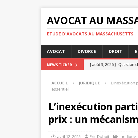
AVOCAT AU MASS
ETUDE D'AVOCATS AU MASSACHUSETTS
AVOCAT
DIVORCE
DROIT
E
[ août 3, 2026 ]
Question cl
NEWS TICKER
[ juillet 31, 2026 ]
RGPD : qu
ACCUEIL
JURIDIQUE
L’inexécution p
confidentialité
ENTREPRI
essentiel
[ juillet 30, 2026 ]
Audience 
L’inexécution parti
[ juillet 30, 2026 ]
Indemnisa
prix : un mécanism
[ août 4, 2026 ]
Les étapes 
JURIDIQUE
avril 12, 2025
Eric Duboit
Juridique