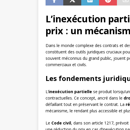
L’inexécution parti
prix : un mécanism
Dans le monde complexe des contrats et des ob
constituent des outils juridiques cruciaux pour
souvent méconnus du grand public, jouent pou
commerciaux et civils.
Les fondements juridique
L’
inexécution partielle
se produit lorsqu’un
contractuelles. Ce concept, ancré dans le
dro
défaillant tout en préservant le contrat. La
r
mécanisme, le rendant plus accessible et plus
Le
Code civil
, dans son article 1217, prévoit
une réduction du prix en cas d’inexécution par