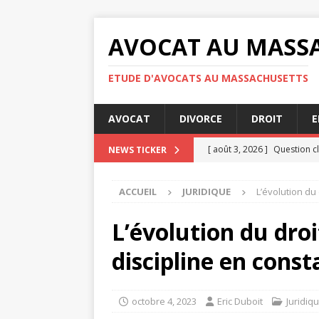
AVOCAT AU MASS
ETUDE D'AVOCATS AU MASSACHUSETTS
AVOCAT
DIVORCE
DROIT
E
[ août 3, 2026 ]
Question cl
NEWS TICKER
[ juillet 31, 2026 ]
RGPD : qu
ACCUEIL
JURIDIQUE
L’évolution du 
confidentialité
ENTREPRI
[ juillet 30, 2026 ]
Audience 
L’évolution du droi
[ juillet 30, 2026 ]
Indemnisa
discipline en cons
[ août 4, 2026 ]
Les étapes 
JURIDIQUE
octobre 4, 2023
Eric Duboit
Juridiq