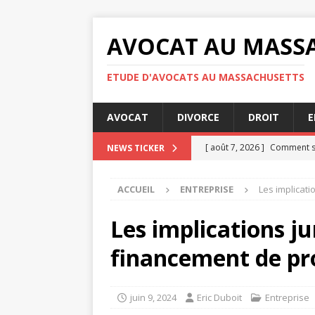
AVOCAT AU MASS
ETUDE D'AVOCATS AU MASSACHUSETTS
AVOCAT
DIVORCE
DROIT
E
[ août 7, 2026 ]
Comment se
NEWS TICKER
[ août 7, 2026 ]
Audience de
ACCUEIL
ENTREPRISE
Les implicati
[ août 7, 2026 ]
Les obligati
[ août 4, 2026 ]
Les étapes 
Les implications ju
JURIDIQUE
financement de pr
[ août 8, 2026 ]
Nullité d’u
juin 9, 2024
Eric Duboit
Entreprise