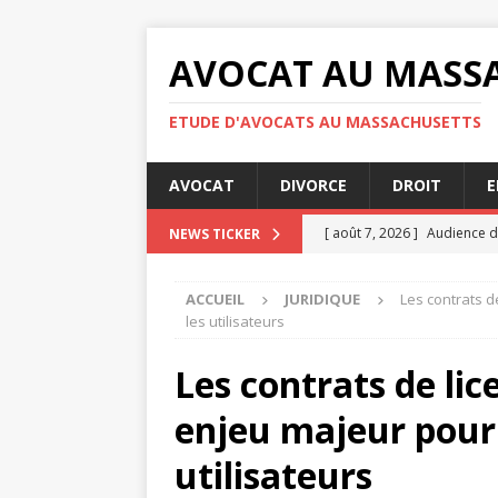
AVOCAT AU MASS
ETUDE D'AVOCATS AU MASSACHUSETTS
AVOCAT
DIVORCE
DROIT
E
[ août 7, 2026 ]
Audience de
NEWS TICKER
[ août 7, 2026 ]
Les obligati
ACCUEIL
JURIDIQUE
Les contrats d
[ août 4, 2026 ]
Les étapes 
les utilisateurs
JURIDIQUE
Les contrats de lice
[ août 3, 2026 ]
Question cl
enjeu majeur pour l
[ août 7, 2026 ]
Comment se
utilisateurs