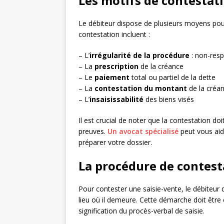
Les motifs de contestati
Le débiteur dispose de plusieurs moyens pour
contestation incluent :
– L’
irrégularité de la procédure
: non-resp
– La
prescription
de la créance
– Le
paiement
total ou partiel de la dette
– La
contestation du montant
de la créa
– L’
insaisissabilité
des biens visés
Il est crucial de noter que la contestation d
preuves.
Un avocat spécialisé
peut vous aide
préparer votre dossier.
La procédure de contest
Pour contester une saisie-vente, le débiteur d
lieu où il demeure. Cette démarche doit être
signification du procès-verbal de saisie.