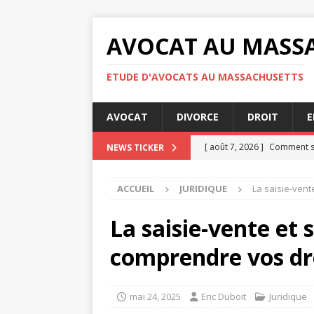
AVOCAT AU MASS
ETUDE D'AVOCATS AU MASSACHUSETTS
AVOCAT
DIVORCE
DROIT
E
[ août 7, 2026 ]
Comment se
NEWS TICKER
[ août 7, 2026 ]
Audience de
ACCUEIL
JURIDIQUE
La saisie-vent
[ août 7, 2026 ]
Les obligati
[ août 4, 2026 ]
Les étapes 
La saisie-vente et 
JURIDIQUE
comprendre vos dro
[ août 8, 2026 ]
Nullité d’u
mai 24, 2025
Eric Duboit
Juridique