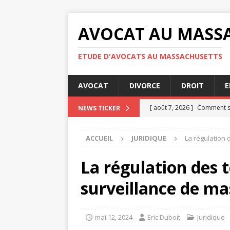
AVOCAT AU MASS
ETUDE D'AVOCATS AU MASSACHUSETTS
AVOCAT
DIVORCE
DROIT
E
[ août 7, 2026 ]
Comment se
NEWS TICKER
[ août 7, 2026 ]
Audience de
ACCUEIL
JURIDIQUE
La régulation 
[ août 7, 2026 ]
Les obligati
[ août 4, 2026 ]
Les étapes 
La régulation des 
JURIDIQUE
surveillance de ma
[ août 8, 2026 ]
Nullité d’u
mai 12, 2024
Eric Duboit
Juridique