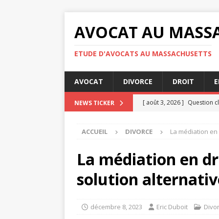
AVOCAT AU MASS
ETUDE D'AVOCATS AU MASSACHUSETTS
AVOCAT
DIVORCE
DROIT
E
[ août 3, 2026 ]
Question cl
NEWS TICKER
[ juillet 31, 2026 ]
RGPD : qu
ACCUEIL
DIVORCE
La médiation en d
confidentialité
ENTREPRI
[ juillet 30, 2026 ]
Audience 
La médiation en dro
[ juillet 30, 2026 ]
Indemnisa
solution alternativ
[ août 4, 2026 ]
Les étapes 
JURIDIQUE
décembre 8, 2023
Eric Duboit
Divo