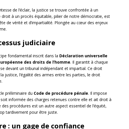
tesse de l’éclair, la justice se trouve confrontée à un
droit à un procès équitable, pilier de notre démocratie, est
te de vérité et d’impartialité. Plongée au cœur des enjeux
rne.
essus judiciaire
cipe fondamental inscrit dans la
Déclaration universelle
européenne des droits de l’homme
. Il garantit à chaque
ause devant un tribunal indépendant et impartial. Ce droit
a justice, l’égalité des armes entre les parties, le droit
e.
icle préliminaire du
Code de procédure pénale
. Il impose
oit informée des charges retenues contre elle et ait droit à
e des procédures est un autre aspect essentiel de l’équité,
trop tardivement pour être juste.
re : un gage de confiance