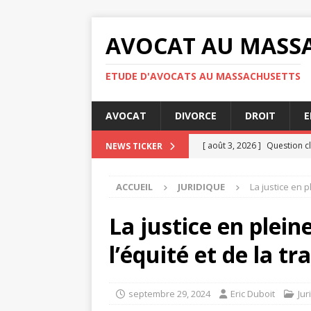
AVOCAT AU MASS
ETUDE D'AVOCATS AU MASSACHUSETTS
AVOCAT
DIVORCE
DROIT
E
[ août 3, 2026 ]
Question cl
NEWS TICKER
[ juillet 31, 2026 ]
RGPD : qu
ACCUEIL
JURIDIQUE
La justice en p
confidentialité
ENTREPRI
[ juillet 30, 2026 ]
Audience 
La justice en pleine
[ juillet 30, 2026 ]
Indemnisa
l’équité et de la t
[ août 4, 2026 ]
Les étapes 
JURIDIQUE
septembre 29, 2024
Eric Duboit
Jur