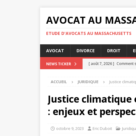
AVOCAT AU MASS
ETUDE D'AVOCATS AU MASSACHUSETTS
AVOCAT
DIVORCE
DROIT
E
[ août 7, 2026 ]
Comment se
NEWS TICKER
[ août 7, 2026 ]
Audience de
ACCUEIL
JURIDIQUE
Justice climat
[ août 7, 2026 ]
Les obligati
[ août 4, 2026 ]
Les étapes 
Justice climatique
JURIDIQUE
: enjeux et perspec
[ août 8, 2026 ]
Nullité d’u
octobre 9, 2023
Eric Duboit
Juridiq