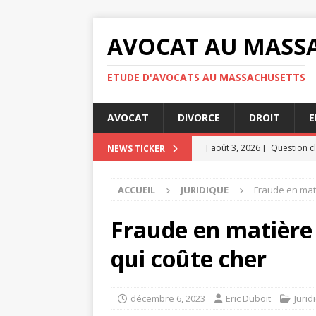
AVOCAT AU MASS
ETUDE D'AVOCATS AU MASSACHUSETTS
AVOCAT
DIVORCE
DROIT
E
[ août 3, 2026 ]
Question cl
NEWS TICKER
[ juillet 31, 2026 ]
RGPD : qu
ACCUEIL
JURIDIQUE
Fraude en mati
confidentialité
ENTREPRI
[ juillet 30, 2026 ]
Audience 
Fraude en matière 
[ juillet 30, 2026 ]
Indemnisa
qui coûte cher
[ août 4, 2026 ]
Les étapes 
JURIDIQUE
décembre 6, 2023
Eric Duboit
Jurid