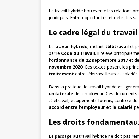
Le travail hybride bouleverse les relations 
juridiques. Entre opportunités et défis, les s
Le cadre légal du travai
Le
travail hybride
, mêlant
télétravail
et p
par le
Code du travail
. Il relève principalem
l’ordonnance du 22 septembre 2017
et d
novembre 2020
. Ces textes posent les prin
traitement
entre télétravailleurs et salariés 
Dans la pratique, le travail hybride est géné
unilatérale
de l’employeur. Ces documents d
télétravail, équipements fournis, contrôle du 
accord entre l’employeur et le salarié
peu
Les droits fondamentaux
Le passage au travail hybride ne doit pas re