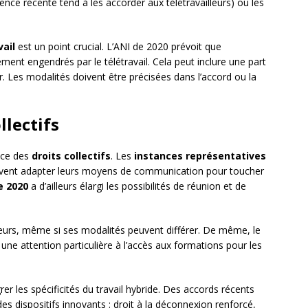
dence récente tend à les accorder aux télétravailleurs) ou les
vail
est un point crucial. L’ANI de 2020 prévoit que
ment engendrés par le télétravail. Cela peut inclure une part
oyer. Les modalités doivent être précisées dans l’accord ou la
llectifs
cice des
droits collectifs
. Les
instances représentatives
ivent adapter leurs moyens de communication pour toucher
e 2020
a d’ailleurs élargi les possibilités de réunion et de
lleurs, même si ses modalités peuvent différer. De même, le
 une attention particulière à l’accès aux formations pour les
rer les spécificités du travail hybride. Des accords récents
es dispositifs innovants : droit à la déconnexion renforcé,