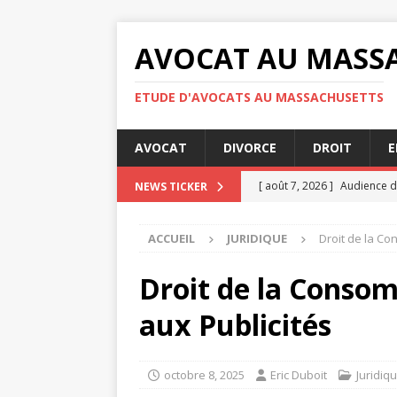
AVOCAT AU MASS
ETUDE D'AVOCATS AU MASSACHUSETTS
AVOCAT
DIVORCE
DROIT
E
[ août 7, 2026 ]
Audience de
NEWS TICKER
[ août 7, 2026 ]
Les obligati
ACCUEIL
JURIDIQUE
Droit de la Co
[ août 4, 2026 ]
Les étapes 
JURIDIQUE
Droit de la Consom
[ août 3, 2026 ]
Question cl
aux Publicités
[ août 7, 2026 ]
Comment se
octobre 8, 2025
Eric Duboit
Juridiq