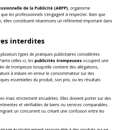
ssionnelle de la Publicité (ARPP)
, organisme
que les professionnels s’engagent à respecter. Bien que
, elles constituent néanmoins un référentiel important dans
res interdites
 plusieurs types de pratiques publicitaires considérées
rmi celles-ci, les
publicités trompeuses
occupent une
iée de trompeuse lorsqu’elle contient des allégations,
nature à induire en erreur le consommateur sur des
ues essentielles du produit, son prix, ou les résultats
es mais strictement encadrées. Elles doivent porter sur des
 pertinentes et vérifiables de biens ou services comparables.
igrant un concurrent ou créant une confusion entre les
e image écologiquement responsable à des produits qui ne