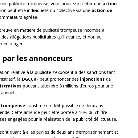
 d’une publicité trompeuse, vous pouvez intenter une
action
ion peut être individuelle ou collective via une
action de
sommateurs agréée.
a preuve en matière de publicité trompeuse incombe à
e des allégations publicitaires qu’il avance, et non au
 mensonger.
 par les annonceurs
ion relative à la publicité s’exposent à des sanctions tant
istratif, la
DGCCRF
peut prononcer des
injonctions
de
stratives
pouvant atteindre 3 millions d’euros pour une
 annuel.
é trompeuse
constitue un délit passible de deux ans
nde. Cette amende peut être portée à 10% du chiffre
s engagées pour la réalisation de la publicité délictueuse.
sont quant à elles punies de deux ans d’emprisonnement et