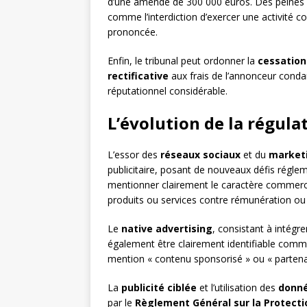
d’une amende de 300 000 euros. Des peines
comme l’interdiction d’exercer une activité co
prononcée.
Enfin, le tribunal peut ordonner la
cessation 
rectificative
aux frais de l’annonceur conda
réputationnel considérable.
L’évolution de la régul
L’essor des
réseaux sociaux
et du
marketi
publicitaire, posant de nouveaux défis régle
mentionner clairement le caractère commercia
produits ou services contre rémunération ou
Le
native advertising
, consistant à intégre
également être clairement identifiable comm
mention « contenu sponsorisé » ou « partenar
La
publicité ciblée
et l’utilisation des
donné
par le
Règlement Général sur la Protect