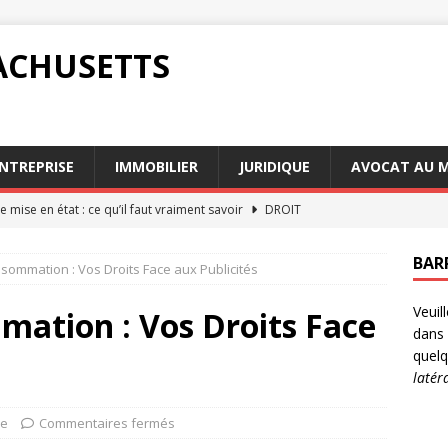
ACHUSETTS
NTREPRISE
IMMOBILIER
JURIDIQUE
AVOCAT AU 
 mise en état : ce qu’il faut vraiment savoir
DROIT
ons d’un conseiller fiscal particulier selon la loi
DROIT
BAR
nsommation : Vos Droits Face aux Publicités
d’une transaction réussie pour éviter le recours au tribunal
Veuil
mation : Vos Droits Face
dans 
é : Pourquoi choisir des avocats succession Paris
AVOCAT
quelq
latér
 déroule une audience de mise en état en 2026
JURIDIQUE
ue
Commentaires fermés