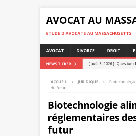
AVOCAT AU MASS
ETUDE D'AVOCATS AU MASSACHUSETTS
AVOCAT
DIVORCE
DROIT
E
[ août 3, 2026 ]
Question cl
NEWS TICKER
[ juillet 31, 2026 ]
RGPD : qu
ACCUEIL
JURIDIQUE
Biotechnologie
confidentialité
ENTREPRI
du futur
[ juillet 30, 2026 ]
Audience 
Biotechnologie alim
[ juillet 30, 2026 ]
Indemnisa
réglementaires de
[ août 4, 2026 ]
Les étapes 
JURIDIQUE
futur