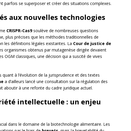
nt parfois se superposer et créer des situations complexes.
iés aux nouvelles technologies
omme
CRISPR-Cas9
soulève de nombreuses questions
ue, plus précises que les méthodes traditionnelles de
 les définitions légales existantes. La
Cour de justice de
es organismes obtenus par mutagenèse dirigée devaient
s OGM classiques, une décision qui a suscité de vives
s quant à l’évolution de la jurisprudence et des textes
ne
a d’ailleurs lancé une consultation sur la régulation des
t aboutir à une refonte du cadre juridique actuel.
iété intellectuelle : un enjeu
ucial dans le domaine de la biotechnologie alimentaire. Les
vations par le biais de
brevets
, mais la brevetabilité du